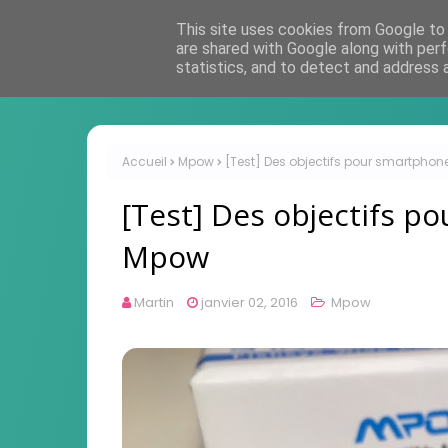
This site uses cookies from Google to d
are shared with Google along with perf
statistics, and to detect and address 
Accueil
Mpow
[Test] Des objectifs pour smartpho
[Test] Des objectifs p
Mpow
Martin
janvier 02, 2016
Mpow