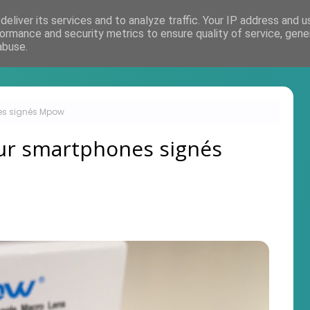
eliver its services and to analyze traffic. Your IP address and 
Accueil
ormance and security metrics to ensure quality of service, gen
abuse.
nes signés Mpow
our smartphones signés