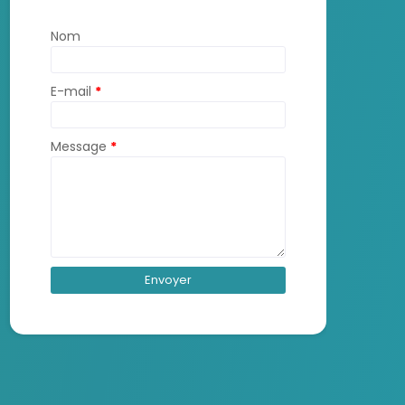
Nom
E-mail
*
Message
*