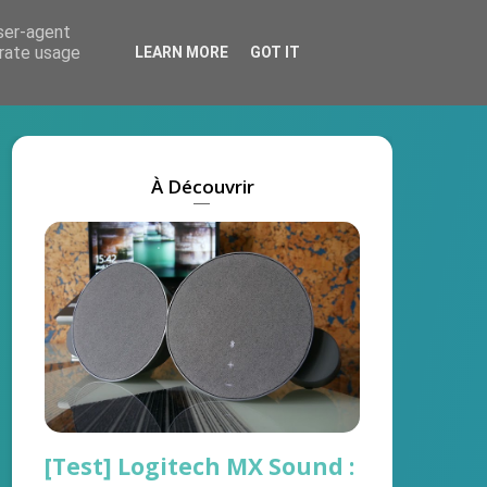
user-agent
Actus
Tests
Marques
On recrute !
erate usage
LEARN MORE
GOT IT
À Découvrir
[Test] Logitech MX Sound :