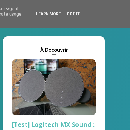
user-agent
Actus
Tests
Marques
On recrute !
erate usage
LEARN MORE
GOT IT
À Découvrir
[Test] Logitech MX Sound :