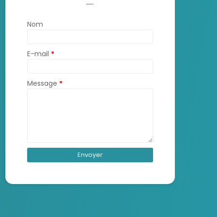
Nom
E-mail
*
Message
*