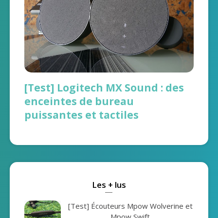
[Test] Logitech MX Sound : des
enceintes de bureau
puissantes et tactiles
Les + lus
[Test] Écouteurs Mpow Wolverine et
Mpow Swift