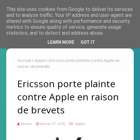
This site uses cookies from Google to deliver its services
and to analyze traffic. Your IP address and user-agent are
shared with Google along with performance and security
metrics to ensure quality of service, generate usage
statistics, and to detect and address abuse.
LEARN MORE
GOT IT
Accueil
Apple
Ericsson porte plainte contre Apple en
raison de brevets
Ericsson porte plainte
contre Apple en raison
de brevets
Martin
février 27, 2015
Apple