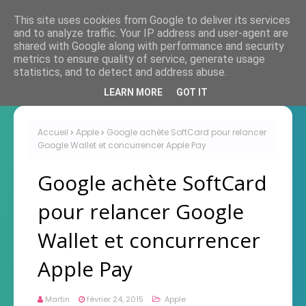
This site uses cookies from Google to deliver its services
and to analyze traffic. Your IP address and user-agent are
shared with Google along with performance and security
metrics to ensure quality of service, generate usage
statistics, and to detect and address abuse.
LEARN MORE
GOT IT
Accueil
Apple
Google achète SoftCard pour relancer
Google Wallet et concurrencer Apple Pay
Google achète SoftCard
pour relancer Google
Wallet et concurrencer
Apple Pay
Martin
février 24, 2015
Apple