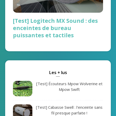
[Test] Logitech MX Sound : des
enceintes de bureau
puissantes et tactiles
Les + lus
[Test] Écouteurs Mpow Wolverine et
Mpow Swift
[Test] Cabasse Swell : l'enceinte sans
fil presque parfaite !