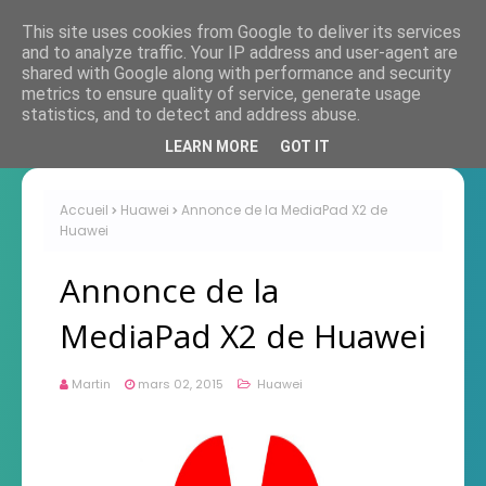
This site uses cookies from Google to deliver its services
and to analyze traffic. Your IP address and user-agent are
shared with Google along with performance and security
metrics to ensure quality of service, generate usage
statistics, and to detect and address abuse.
LEARN MORE
GOT IT
Accueil
Huawei
Annonce de la MediaPad X2 de
Huawei
Annonce de la
MediaPad X2 de Huawei
Martin
mars 02, 2015
Huawei