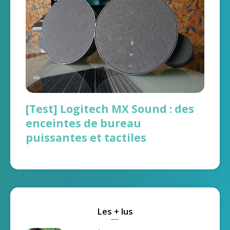
[Test] Logitech MX Sound : des
enceintes de bureau
puissantes et tactiles
Les + lus