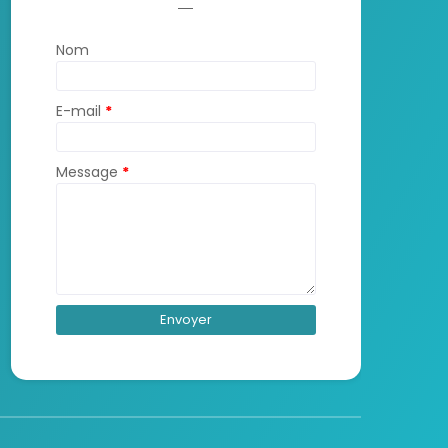
Nom
E-mail
*
Message
*