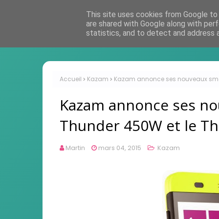
This site uses cookies from Google to d
are shared with Google along with perf
statistics, and to detect and address 
Accueil
Kazam
Kazam annonce ses nouveaux smar
Kazam annonce ses no
Thunder 450W et le T
Martin
mars 04, 2015
Kazam