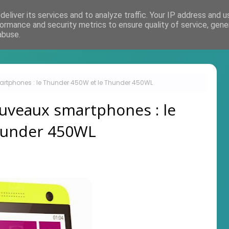
eliver its services and to analyze traffic. Your IP address and 
Accueil
ormance and security metrics to ensure quality of service, gen
abuse.
tphones : le Thunder 450W et le Thunder 450WL
uveaux smartphones : le
hunder 450WL