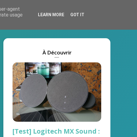
user-agent
Actus
Tests
Marques
On recrute !
erate usage
LEARN MORE
GOT IT
À Découvrir
[Test] Logitech MX Sound :