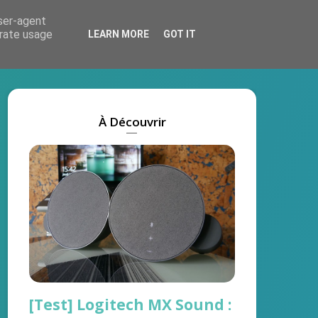
user-agent
Actus
Tests
Marques
On recrute !
erate usage
LEARN MORE
GOT IT
À Découvrir
[Test] Logitech MX Sound :