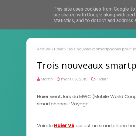
This site uses cookies from Google to d
are shared with Google along with perf
statistics, and to detect and address 
Accueil
Haier
Trois nouveaux smartphones pour Ha
Trois nouveaux smart
Martin
mars 06, 2015
Haier
Haier vient, lors du MWC (Mobile World Co
smartphones : Voyage.
Voici le
Haier V5
qui est un smartphone ha