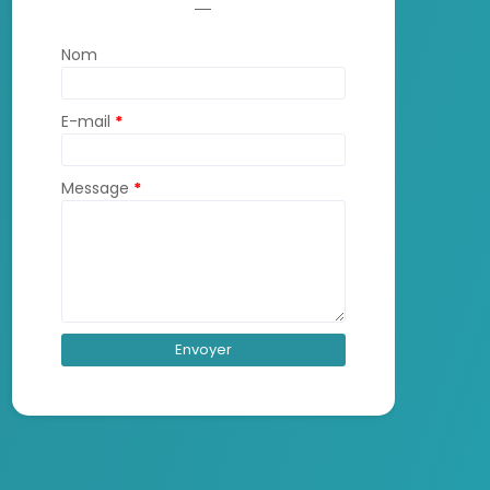
Nom
E-mail
*
Message
*