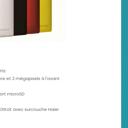
GHz
ère et 2 mégapixels à l'avant
ort microSD
 KitKat avec surcouche Haier