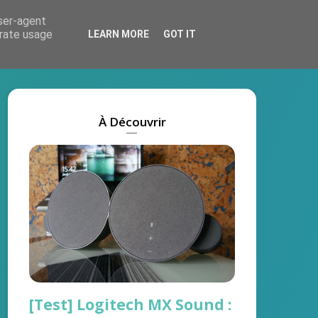
user-agent
Actus
Tests
Marques
On recrute !
erate usage
LEARN MORE
GOT IT
À Découvrir
[Test] Logitech MX Sound :