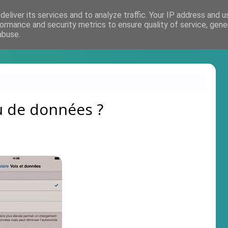
eliver its services and to analyze traffic. Your IP address and 
Accueil
ormance and security metrics to ensure quality of service, gen
abuse.
u de données ?