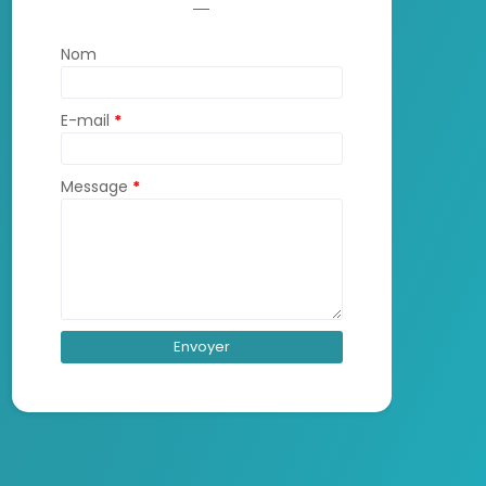
Nom
E-mail
*
Message
*