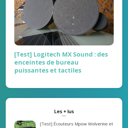
[Test] Logitech MX Sound : des
enceintes de bureau
puissantes et tactiles
Les + lus
[Test] Écouteurs Mpow Wolverine et