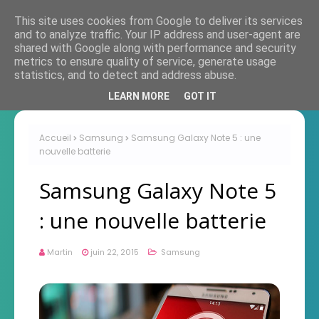
This site uses cookies from Google to deliver its services
and to analyze traffic. Your IP address and user-agent are
shared with Google along with performance and security
metrics to ensure quality of service, generate usage
statistics, and to detect and address abuse.
LEARN MORE
GOT IT
Accueil
Samsung
Samsung Galaxy Note 5 : une
nouvelle batterie
Samsung Galaxy Note 5
: une nouvelle batterie
Martin
juin 22, 2015
Samsung