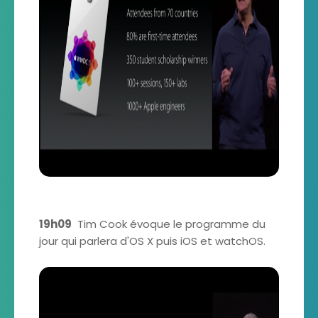
19h09
Tim Cook évoque le programme du
jour qui parlera d'OS X puis iOS et watchOS.