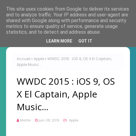
This site uses cookies from Google to deliver its services
and to analyze traffic. Your IP address and user-agent are
shared with Google along with performance and security
metrics to ensure quality of service, generate usage
statistics, and to detect and address abuse.
LEARN MORE
GOT IT
Accueil
Apple
WWDC 2015 : iOS 9, OS X El Captain,
Apple Music...
WWDC 2015 : iOS 9, OS
X El Captain, Apple
Music...
Martin
juin 08, 2015
Apple