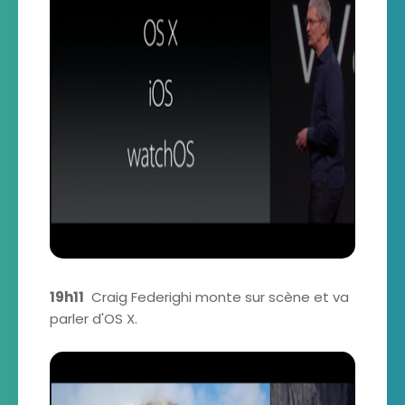
19h11
Craig Federighi monte sur scène et va
parler d'OS X.