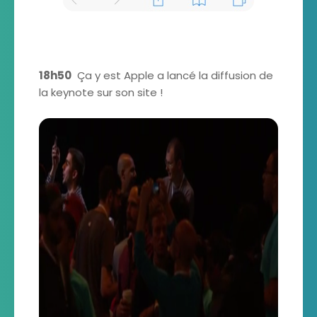
18h50
Ça y est Apple a lancé la diffusion de
la keynote sur son site !