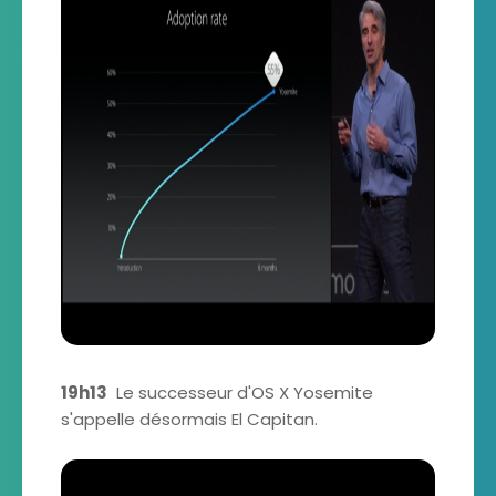
19h13
Le successeur d'OS X Yosemite
s'appelle désormais El Capitan.