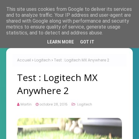
This site uses cookies from Google to deliver its services
and to analyze traffic. Your IP address and user-agent are
shared with Google along with performance and security
metrics to ensure quality of service, generate usage
statistics, and to detect and address abuse.
LEARN MORE
GOT IT
Accueil
Logitech
Test : Logitech MX Anywhere 2
Test : Logitech MX
Anywhere 2
Martin
octobre 28, 2015
Logitech