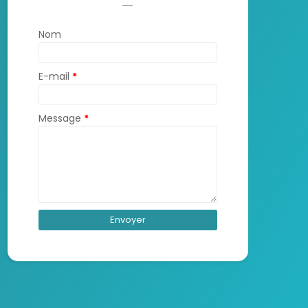
Nom
E-mail
*
Message
*