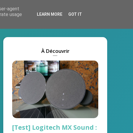
user-agent
Actus
Tests
Marques
On recrute !
erate usage
LEARN MORE
GOT IT
À Découvrir
[Test] Logitech MX Sound :