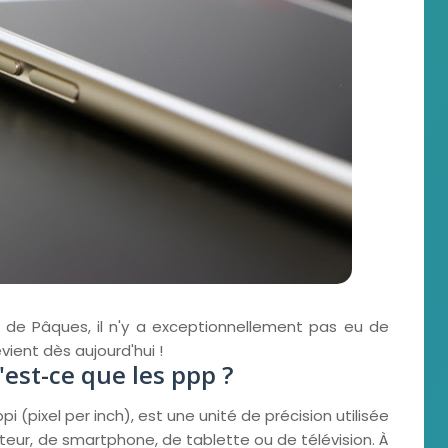
i de Pâques, il n'y a exceptionnellement pas eu de
vient dès aujourd'hui !
'est-ce que les ppp ?
 (pixel per inch), est une unité de précision utilisée
nateur, de smartphone, de tablette ou de télévision. À