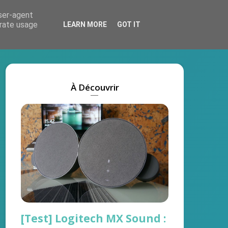
user-agent
Actus
Tests
Marques
On recrute !
erate usage
LEARN MORE
GOT IT
À Découvrir
[Test] Logitech MX Sound :