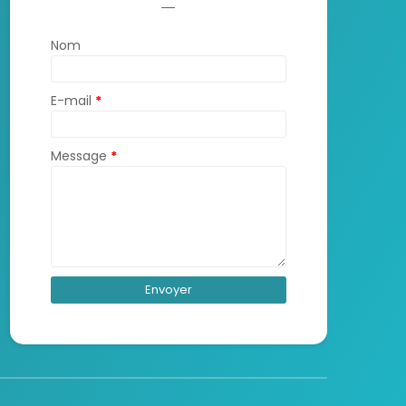
Nom
E-mail
*
Message
*