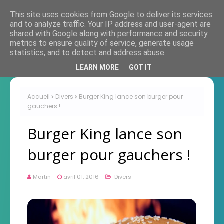
This site uses cookies from Google to deliver its services
and to analyze traffic. Your IP address and user-agent are
shared with Google along with performance and security
metrics to ensure quality of service, generate usage
statistics, and to detect and address abuse.
LEARN MORE
GOT IT
Accueil
Divers
Burger King lance son burger pour
gauchers !
Burger King lance son
burger pour gauchers !
Martin
avril 01, 2016
Divers