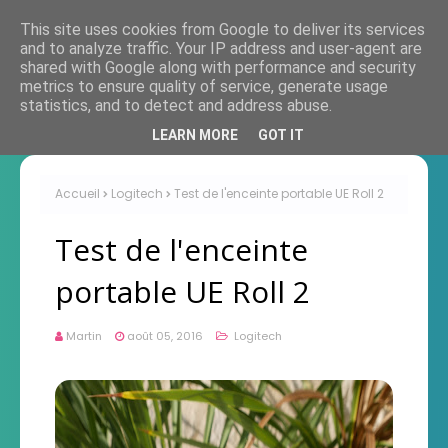
This site uses cookies from Google to deliver its services
and to analyze traffic. Your IP address and user-agent are
shared with Google along with performance and security
metrics to ensure quality of service, generate usage
statistics, and to detect and address abuse.
LEARN MORE
GOT IT
Accueil
Logitech
Test de l'enceinte portable UE Roll 2
Test de l'enceinte
portable UE Roll 2
Martin
août 05, 2016
Logitech