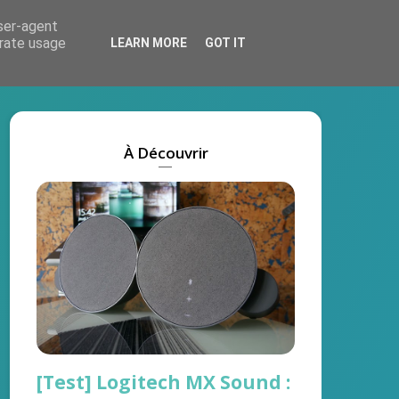
user-agent
Actus
Tests
Marques
On recrute !
erate usage
LEARN MORE
GOT IT
À Découvrir
[Test] Logitech MX Sound :