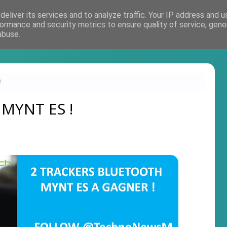
eliver its services and to analyze traffic. Your IP address and 
Accueil
ormance and security metrics to ensure quality of service, gen
abuse.
!
 MYNT ES !