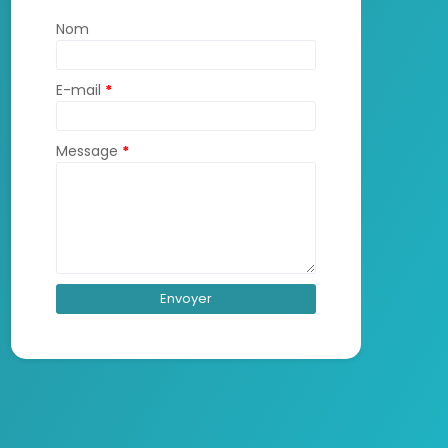
Nom
E-mail
*
Message
*