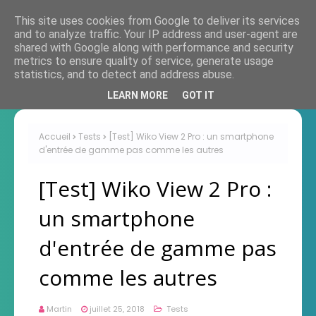
This site uses cookies from Google to deliver its services
and to analyze traffic. Your IP address and user-agent are
shared with Google along with performance and security
metrics to ensure quality of service, generate usage
statistics, and to detect and address abuse.
LEARN MORE
GOT IT
Accueil
Tests
[Test] Wiko View 2 Pro : un smartphone
d'entrée de gamme pas comme les autres
[Test] Wiko View 2 Pro :
un smartphone
d'entrée de gamme pas
comme les autres
Martin
juillet 25, 2018
Tests