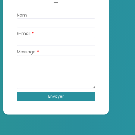
Nom
E-mail
*
Message
*