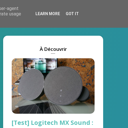
user-agent
Actus
Tests
Marques
On recrute !
erate usage
LEARN MORE
GOT IT
À Découvrir
[Test] Logitech MX Sound :