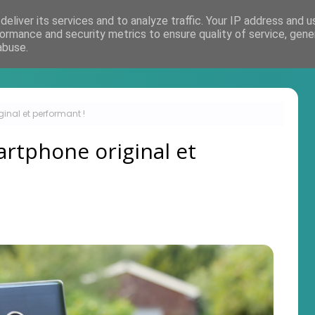
eliver its services and to analyze traffic. Your IP address and 
Accueil
ormance and security metrics to ensure quality of service, gen
abuse.
ginal et performant !
martphone original et