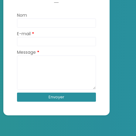
Nom
E-mail
*
Message
*