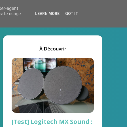
user-agent
Actus
Tests
Marques
On recrute !
erate usage
LEARN MORE
GOT IT
À Découvrir
[Test] Logitech MX Sound :