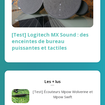
[Test] Logitech MX Sound : des
enceintes de bureau
puissantes et tactiles
Les + lus
[Test] Écouteurs Mpow Wolverine et
Mpow Swift