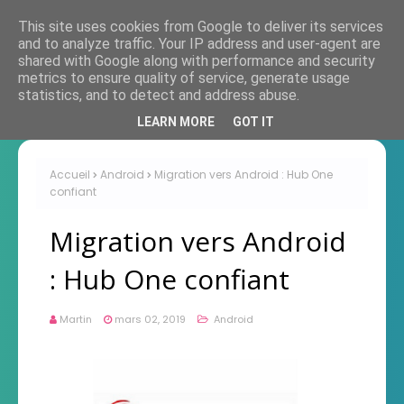
This site uses cookies from Google to deliver its services
and to analyze traffic. Your IP address and user-agent are
shared with Google along with performance and security
metrics to ensure quality of service, generate usage
statistics, and to detect and address abuse.
LEARN MORE
GOT IT
Accueil
Android
Migration vers Android : Hub One
confiant
Migration vers Android
: Hub One confiant
Martin
mars 02, 2019
Android