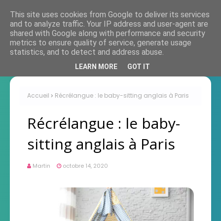
This site uses cookies from Google to deliver its services
and to analyze traffic. Your IP address and user-agent are
shared with Google along with performance and security
metrics to ensure quality of service, generate usage
statistics, and to detect and address abuse.
LEARN MORE
GOT IT
Accueil
Récrélangue : le baby-sitting anglais à Paris
Récrélangue : le baby-
sitting anglais à Paris
Martin
octobre 14, 2020