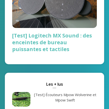
[Test] Logitech MX Sound : des
enceintes de bureau
puissantes et tactiles
Les + lus
[Test] Écouteurs Mpow Wolverine et
Mpow Swift