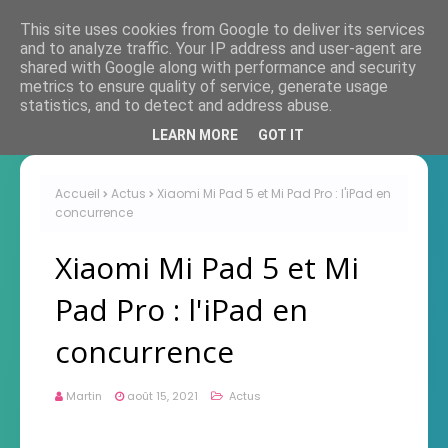
This site uses cookies from Google to deliver its services
and to analyze traffic. Your IP address and user-agent are
shared with Google along with performance and security
metrics to ensure quality of service, generate usage
statistics, and to detect and address abuse.
LEARN MORE
GOT IT
Accueil
Actus
Xiaomi Mi Pad 5 et Mi Pad Pro : l'iPad en
concurrence
Xiaomi Mi Pad 5 et Mi
Pad Pro : l'iPad en
concurrence
Martin
août 15, 2021
Actus