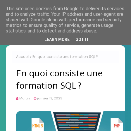
This site uses cookies from Google to deliver its services
and to analyze traffic. Your IP address and user-agent are
shared with Google along with performance and security
metrics to ensure quality of service, generate usage
statistics, and to detect and address abuse.
LEARN MORE
GOT IT
Accueil
En quoi consiste une formation SQL ?
En quoi consiste une
formation SQL ?
Martin
janvier 19, 2023