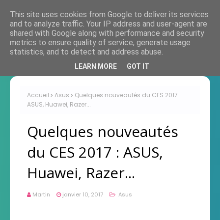
This site uses cookies from Google to deliver its services
and to analyze traffic. Your IP address and user-agent are
shared with Google along with performance and security
metrics to ensure quality of service, generate usage
statistics, and to detect and address abuse.
LEARN MORE
GOT IT
Accueil
Asus
Quelques nouveautés du CES 2017 :
ASUS, Huawei, Razer...
Quelques nouveautés
du CES 2017 : ASUS,
Huawei, Razer...
Martin
janvier 10, 2017
Asus