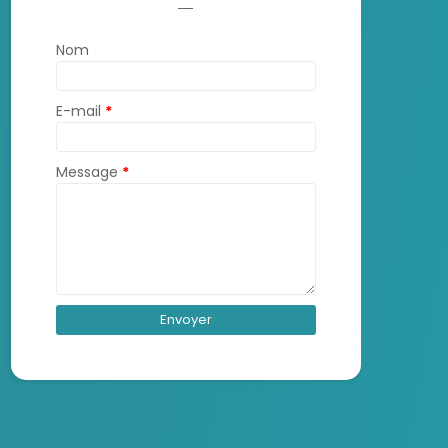
Nom
E-mail
*
Message
*