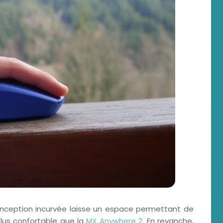
onception incurvée laisse un espace permettant de
lus confortable que la
MX Anywhere 2
. En revanche,