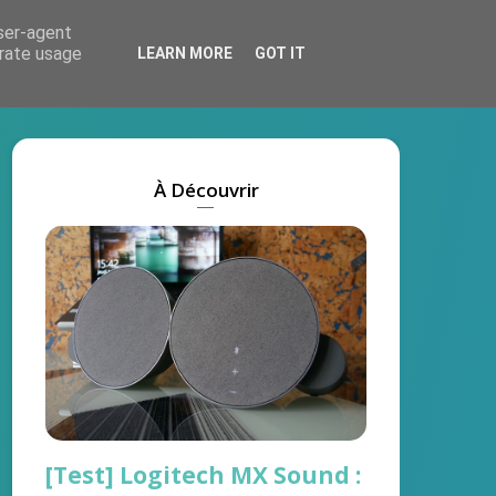
user-agent
Actus
Tests
Marques
On recrute !
erate usage
LEARN MORE
GOT IT
À Découvrir
[Test] Logitech MX Sound :