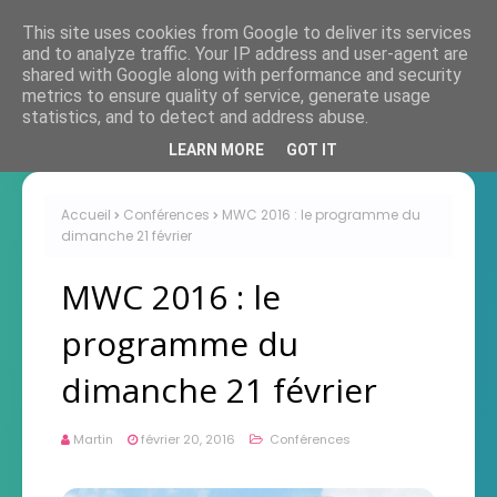
This site uses cookies from Google to deliver its services
and to analyze traffic. Your IP address and user-agent are
shared with Google along with performance and security
metrics to ensure quality of service, generate usage
statistics, and to detect and address abuse.
LEARN MORE
GOT IT
Accueil
Conférences
MWC 2016 : le programme du
dimanche 21 février
MWC 2016 : le
programme du
dimanche 21 février
Martin
février 20, 2016
Conférences