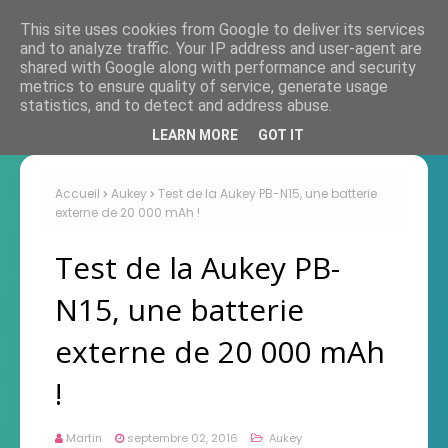
This site uses cookies from Google to deliver its services
and to analyze traffic. Your IP address and user-agent are
shared with Google along with performance and security
metrics to ensure quality of service, generate usage
statistics, and to detect and address abuse.
LEARN MORE
GOT IT
Accueil
Aukey
Test de la Aukey PB-N15, une batterie
externe de 20 000 mAh !
Test de la Aukey PB-
N15, une batterie
externe de 20 000 mAh
!
Martin
septembre 02, 2016
Aukey